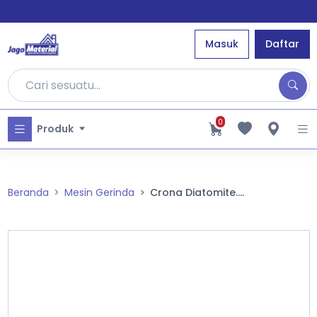
Masuk
Daftar
0
Produk
Beranda
Mesin Gerinda
Crona Diatomite....