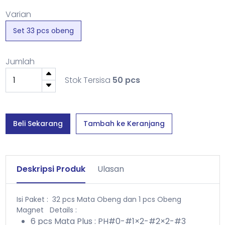
Varian
Set 33 pcs obeng
Jumlah
Stok Tersisa
50 pcs
Beli Sekarang
Tambah ke Keranjang
Deskripsi Produk
Ulasan
Isi Paket : 32 pcs Mata Obeng dan 1 pcs Obeng
Magnet
Details :
6 pcs Mata Plus : PH#0-#1×2-#2×2-#3