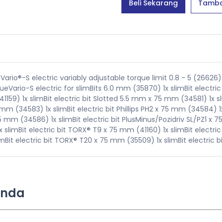
Beli Sekarang
Tamba
eVario®-S electric variably adjustable torque limit 0.8 - 5 (26626)
Vario-S electric for slimBits 6.0 mm (35870) 1x slimBit electri
41159) 1x slimBit electric bit Slotted 5.5 mm x 75 mm (34581) 1x 
75 mm (34583) 1x slimBit electric bit Phillips PH2 x 75 mm (34584) 1
 75 mm (34586) 1x slimBit electric bit PlusMinus/Pozidriv SL/PZ1 x 7
slimBit electric bit TORX® T9 x 75 mm (41160) 1x slimBit electri
imBit electric bit TORX® T20 x 75 mm (35509) 1x slimBit electric
Anda