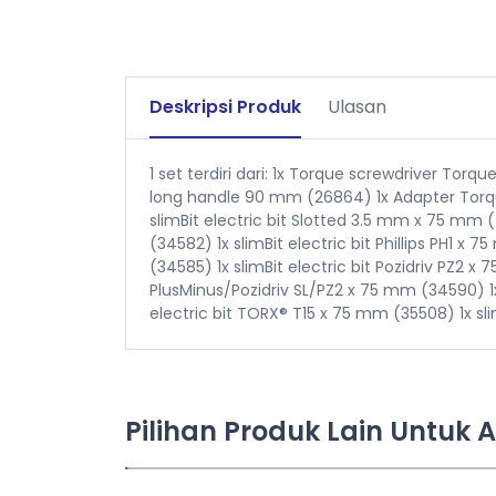
Deskripsi Produk
Ulasan
1 set terdiri dari: 1x Torque screwdriver Torqu
long handle 90 mm (26864) 1x Adapter Torque
slimBit electric bit Slotted 3.5 mm x 75 mm (
(34582) 1x slimBit electric bit Phillips PH1 x 
(34585) 1x slimBit electric bit Pozidriv PZ2 x
PlusMinus/Pozidriv SL/PZ2 x 75 mm (34590) 1x 
electric bit TORX® T15 x 75 mm (35508) 1x sl
Pilihan Produk Lain Untuk 