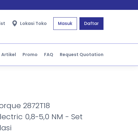
ist
Lokasi Toko
Masuk
Daftar
Artikel
Promo
FAQ
Request Quotation
orque 2872T18
ectric 0,8-5,0 NM - Set
lasi