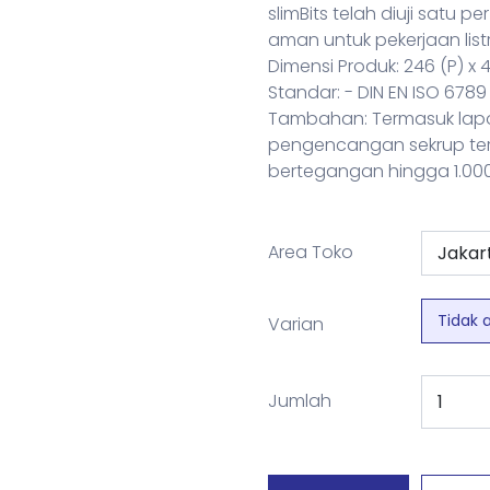
slimBits telah diuji satu 
aman untuk pekerjaan listr
Dimensi Produk: 246 (P) x 
Standar: - DIN EN ISO 6789
Tambahan: Termasuk lapora
pengencangan sekrup terk
bertegangan hingga 1.00
Area Toko
Tidak 
Varian
Jumlah