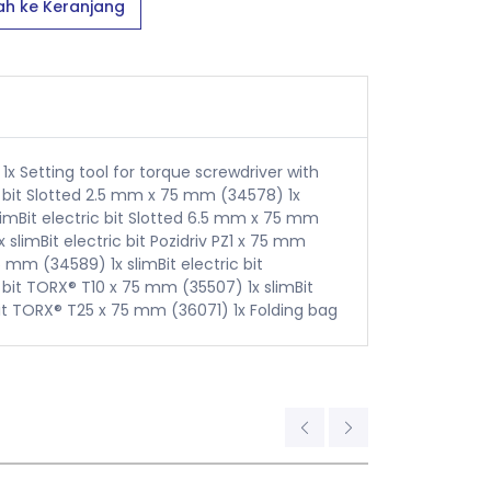
h ke Keranjang
 1x Setting tool for torque screwdriver with
c bit Slotted 2.5 mm x 75 mm (34578) 1x
slimBit electric bit Slotted 6.5 mm x 75 mm
x slimBit electric bit Pozidriv PZ1 x 75 mm
5 mm (34589) 1x slimBit electric bit
c bit TORX® T10 x 75 mm (35507) 1x slimBit
 bit TORX® T25 x 75 mm (36071) 1x Folding bag