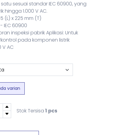
per satu sesuai standar IEC 60900, yang
ik hingga 1.000 V AC.
45 (L) x 225 mm (T)
 - IEC 60900
n inspeksi pabrik Aplikasi: Untuk
ontrol pada komponen listrik
0 V AC
ada varian
Stok Tersisa
1 pcs