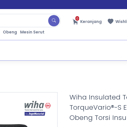
0
Keranjang
Wishl
Obeng
Mesin Serut
Wiha Insulated T
TorqueVario®-S El
Obeng Torsi Insu