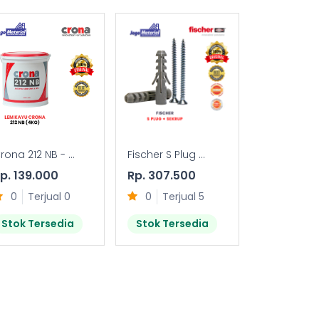
rona 212 NB - ...
Fischer S Plug ...
FTR-S (FIXING
p. 139.000
Rp. 307.500
Rp. 28.50
0
Terjual 0
0
Terjual 5
0
Terj
Stok Tersedia
Stok Tersedia
Stok Ter