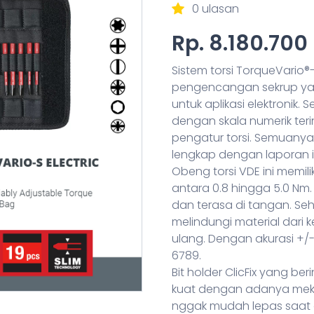
0 ulasan
Rp. 8.180.700
Sistem torsi TorqueVario®-
pengencangan sekrup ya
untuk aplikasi elektronik.
dengan skala numerik terinte
pengatur torsi. Semuanya
lengkap dengan laporan in
Obeng torsi VDE ini memil
antara 0.8 hingga 5.0 Nm. 
dan terasa di tangan. Se
melindungi material dari 
ulang. Dengan akurasi +/-
6789.
Bit holder ClicFix yang b
kuat dengan adanya mek
nggak mudah lepas saat 