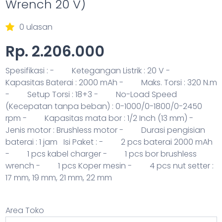
Wrench 20 V)
0 ulasan
Rp. 2.206.000
Spesifikasi :
- Ketegangan Listrik : 20 V
-
Kapasitas Baterai : 2000 mAh
- Maks. Torsi : 320 N.m
- Setup Torsi : 18+3
- No-Load Speed
(Kecepatan tanpa beban) : 0-1000/0-1800/0-2450
rpm
- Kapasitas mata bor : 1/2 Inch (13 mm)
-
Jenis motor : Brushless motor
- Durasi pengisian
baterai : 1 jam
Isi Paket :
- 2 pcs baterai 2000 mAh
- 1 pcs kabel charger
- 1 pcs bor brushless
wrench
- 1 pcs Koper mesin
- 4 pcs nut setter :
17 mm, 19 mm, 21 mm, 22 mm
Area Toko