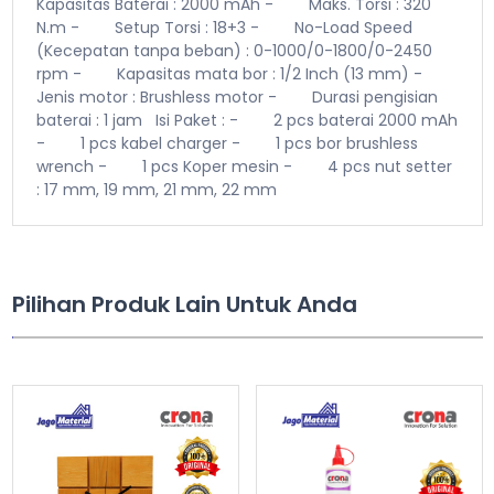
Kapasitas Baterai : 2000 mAh
- Maks. Torsi : 320
N.m
- Setup Torsi : 18+3
- No-Load Speed
(Kecepatan tanpa beban) : 0-1000/0-1800/0-2450
rpm
- Kapasitas mata bor : 1/2 Inch (13 mm)
-
Jenis motor : Brushless motor
- Durasi pengisian
baterai : 1 jam
Isi Paket :
- 2 pcs baterai 2000 mAh
- 1 pcs kabel charger
- 1 pcs bor brushless
wrench
- 1 pcs Koper mesin
- 4 pcs nut setter
: 17 mm, 19 mm, 21 mm, 22 mm
Pilihan Produk Lain Untuk Anda