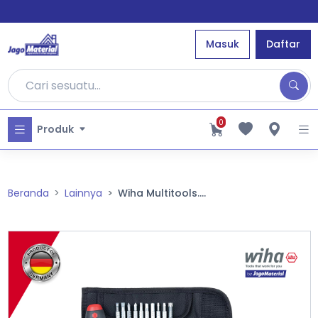
Masuk
Daftar
0
Produk
Beranda
Lainnya
Wiha Multitools....