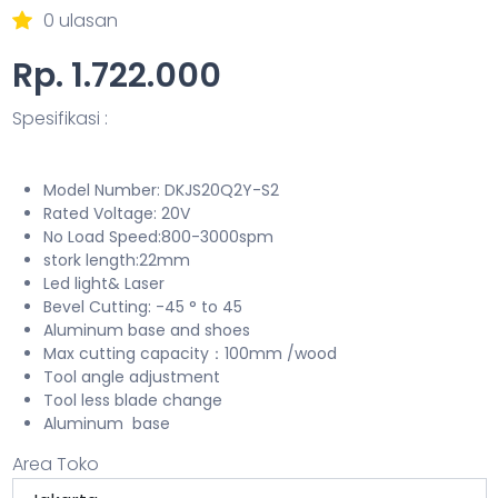
0 ulasan
Rp. 1.722.000
Spesifikasi :
Model Number: DKJS20Q2Y-S2
Rated Voltage: 20V
No Load Speed:800-3000spm
stork length:22mm
Led light& Laser
Bevel Cutting: -45 ° to 45
Aluminum base and shoes
Max cutting capacity：100mm /wood
Tool angle adjustment
Tool less blade change
Aluminum base
Area Toko