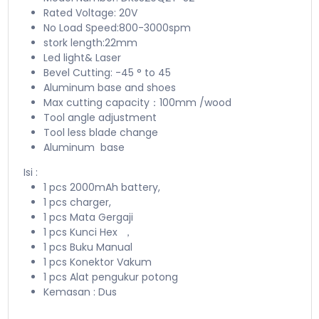
Rated Voltage: 20V
No Load Speed:800-3000spm
stork length:22mm
Led light& Laser
Bevel Cutting: -45 ° to 45
Aluminum base and shoes
Max cutting capacity：100mm /wood
Tool angle adjustment
Tool less blade change
Aluminum base
Isi :
1 pcs 2000mAh battery,
1 pcs charger,
1 pcs Mata Gergaji
1 pcs Kunci Hex ，
1 pcs Buku Manual
1 pcs Konektor Vakum
1 pcs Alat pengukur potong
Kemasan : Dus