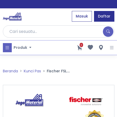
Masuk
Daftar
0
Produk
Beranda
Kunci Pas
Fischer FSL....