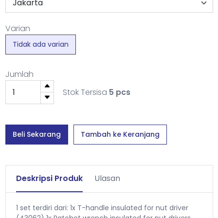
Varian
Tidak ada varian
Jumlah
Stok Tersisa
5 pcs
Beli Sekarang
Tambah ke Keranjang
Deskripsi Produk
Ulasan
1 set terdiri dari:
1x T-handle insulated for nut driver
(43062)
1x Ratchet wrench insulated for nut drivers