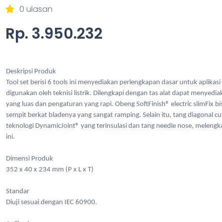
0 ulasan
Rp. 3.950.232
Deskripsi Produk
Tool set berisi 6 tools ini menyediakan perlengkapan dasar untuk aplika
digunakan oleh teknisi listrik. Dilengkapi dengan tas alat dapat menye
yang luas dan pengaturan yang rapi. Obeng SoftFinish® electric slimFix 
sempit berkat bladenya yang sangat ramping. Selain itu, tang diagonal c
teknologi DynamicJoint® yang terinsulasi dan tang needle nose, melengka
ini.
Dimensi Produk
352 x 40 x 234 mm (P x L x T)
Standar
Diuji sesuai dengan IEC 60900.