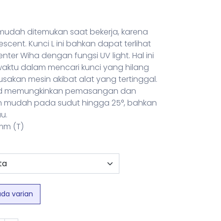
h mudah ditemukan saat bekerja, karena
scent. Kunci L ini bahkan dapat terlihat
enter Wiha dengan fungsi UV light. Hal ini
tu dalam mencari kunci yang hilang
usakan mesin akibat alat yang tertinggal.
end memungkinkan pemasangan dan
n mudah pada sudut hingga 25°, bahkan
u.
 mm (T)
ada varian