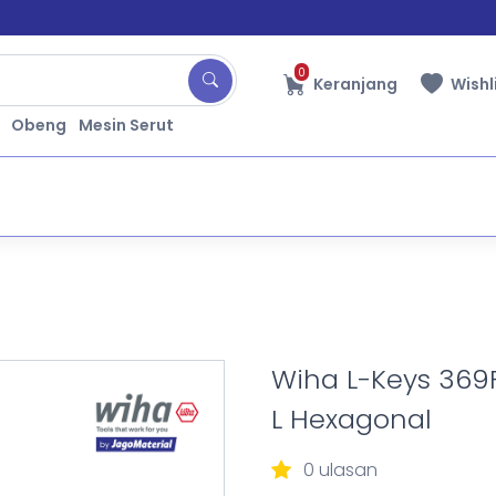
0
Keranjang
Wishl
Obeng
Mesin Serut
Wiha L-Keys 369
L Hexagonal
0 ulasan