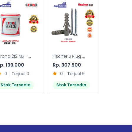
rona 212 NB - ...
Fischer S Plug ...
FTR-S (FIXING
p. 139.000
Rp. 307.500
Rp. 28.50
0
Terjual 0
0
Terjual 5
0
Terj
Stok Tersedia
Stok Tersedia
Stok Ter