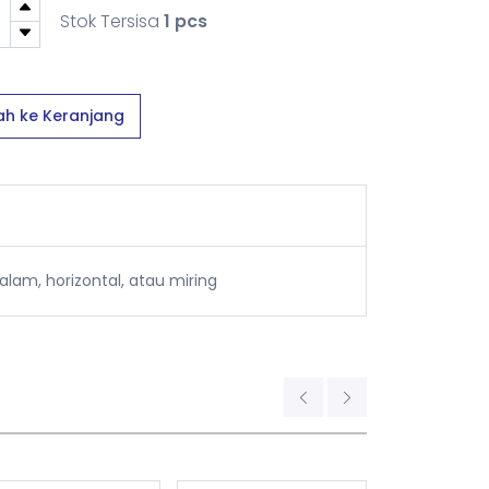
Stok Tersisa
1 pcs
h ke Keranjang
lam, horizontal, atau miring