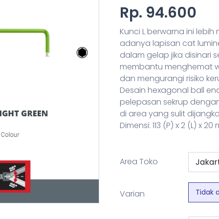
Rp. 94.600
Kunci L berwarna ini lebi
adanya lapisan cat lumine
dalam gelap jika disinari s
membantu menghemat wak
dan mengurangi risiko ker
Desain hexagonal ball 
pelepasan sekrup denga
di area yang sulit dijangka
Dimensi: 113 (P) x 2 (L) x 20
Area Toko
Tidak 
Varian