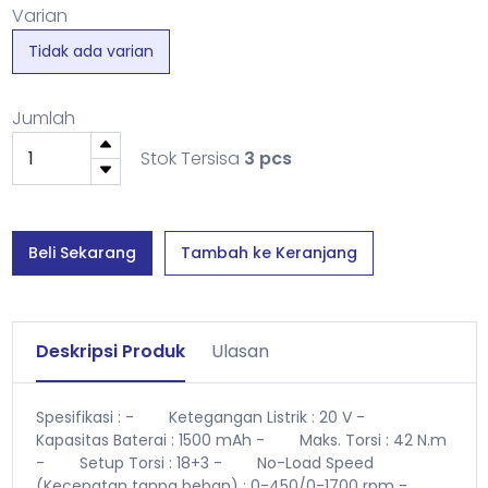
Varian
Tidak ada varian
Jumlah
Stok Tersisa
3 pcs
Beli Sekarang
Tambah ke Keranjang
Deskripsi Produk
Ulasan
Spesifikasi :
- Ketegangan Listrik : 20 V
-
Kapasitas Baterai : 1500 mAh
- Maks. Torsi : 42 N.m
- Setup Torsi : 18+3
- No-Load Speed
(Kecepatan tanpa beban) : 0-450/0-1700 rpm
-