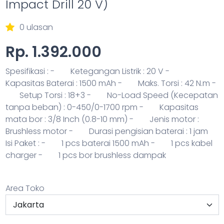
Impact Drill 20 V)
0 ulasan
Rp. 1.392.000
Spesifikasi :
- Ketegangan Listrik : 20 V
-
Kapasitas Baterai : 1500 mAh
- Maks. Torsi : 42 N.m
-
Setup Torsi : 18+3
- No-Load Speed (Kecepatan
tanpa beban) : 0-450/0-1700 rpm
- Kapasitas
mata bor : 3/8 Inch (0.8-10 mm)
- Jenis motor :
Brushless motor
- Durasi pengisian baterai : 1 jam
Isi Paket :
- 1 pcs baterai 1500 mAh
- 1 pcs kabel
charger
- 1 pcs bor brushless dampak
Area Toko