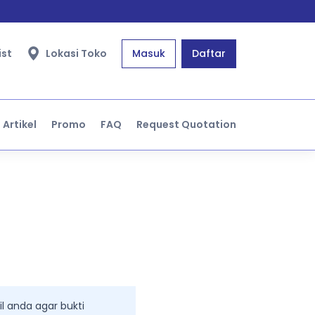
ist
Lokasi Toko
Masuk
Daftar
Artikel
Promo
FAQ
Request Quotation
l anda agar bukti