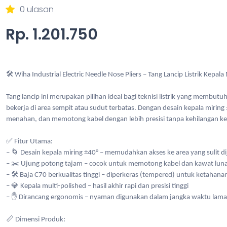
0 ulasan
Rp. 1.201.750
🛠️ Wiha Industrial Electric Needle Nose Pliers – Tang Lancip Listrik Kepala
Tang lancip ini merupakan pilihan ideal bagi teknisi listrik yang membutuh
bekerja di area sempit atau sudut terbatas. Dengan desain kepala miring
menahan, dan memotong kabel dengan lebih presisi tanpa kehilangan k
✅ Fitur Utama:
– 🌀 Desain kepala miring ±40° – memudahkan akses ke area yang sulit d
– ✂️ Ujung potong tajam – cocok untuk memotong kabel dan kawat lun
– 🛠️ Baja C70 berkualitas tinggi – diperkeras (tempered) untuk ketahan
– 💎 Kepala multi-polished – hasil akhir rapi dan presisi tinggi
– ✋ Dirancang ergonomis – nyaman digunakan dalam jangka waktu lama 
📏 Dimensi Produk: