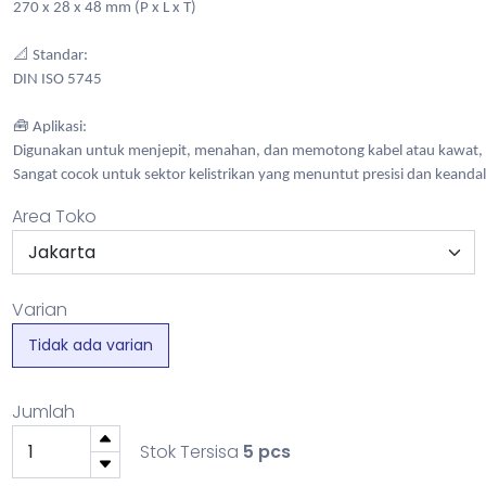
270 x 28 x 48 mm (P x L x T)
📐 Standar:
DIN ISO 5745
🧰 Aplikasi:
Digunakan untuk menjepit, menahan, dan memotong kabel atau kawat, 
Sangat cocok untuk sektor kelistrikan yang menuntut presisi dan keanda
Area Toko
Varian
Tidak ada varian
Jumlah
Stok Tersisa
5 pcs