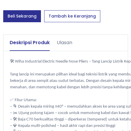
Beli Sekarang
Tambah ke Keranjang
Deskripsi Produk
Ulasan
🛠️ Wiha Industrial Electric Needle Nose Pliers – Tang Lancip Listrik Ke
Tang lancip ini merupakan pilihan ideal bagi teknisi listrik yang memb
bekerja di area sempit atau sudut terbatas. Dengan desain kepala mi
menahan, dan memotong kabel dengan lebih presisi tanpa kehilanga
✅ Fitur Utama:
– 🌀 Desain kepala miring ±40° – memudahkan akses ke area yang sul
– ✂️ Ujung potong tajam – cocok untuk memotong kabel dan kawat
– 🛠️ Baja C70 berkualitas tinggi – diperkeras (tempered) untuk ket
– 💎 Kepala multi-polished – hasil akhir rapi dan presisi tinggi