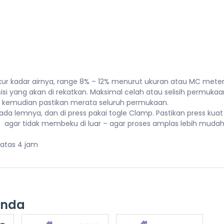
ukur kadar airnya, range 8% – 12% menurut ukuran atau MC meter
isi yang akan di rekatkan. Maksimal celah atau selisih permukaa
 kemudian pastikan merata seluruh permukaan.
da lemnya, dan di press pakai togle Clamp. Pastikan press kua
8 agar tidak membeku di luar – agar proses amplas lebih mudah
iatas 4 jam
Anda