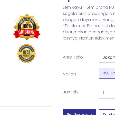
Lem Kayu – Lem Crona PU 
segala jenis atau segala
dengan daya rekat yang s
*Disclaimer: Produk asli 
dikarenakan pencahayaan
lainnya. Namun tidak men
Area Toko
450 G
Varian
Jumlah
Beli Sekarang
Tamba