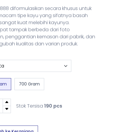
888 diformulasikan secara khusus untuk
 macam tipe kayu yang sifatnya basah
angat kuat melebihi kayunya.
dapat tampak berbeda dari foto
, penggantian kemasan dari pabrik, dan
gubah kualitas dan varian produk.
ram
700 Gram
Stok Tersisa
190 pcs
h ke Keranjang