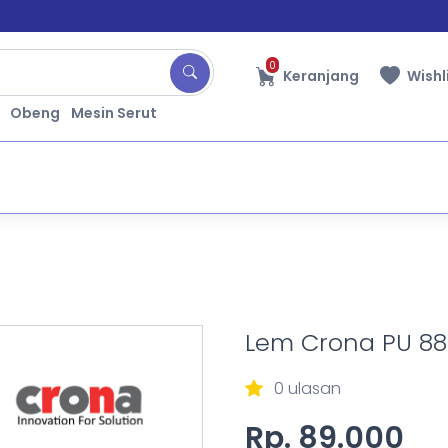
0
Keranjang
Wishl
Obeng
Mesin Serut
Lem Crona PU 88
0 ulasan
Rp. 89.000