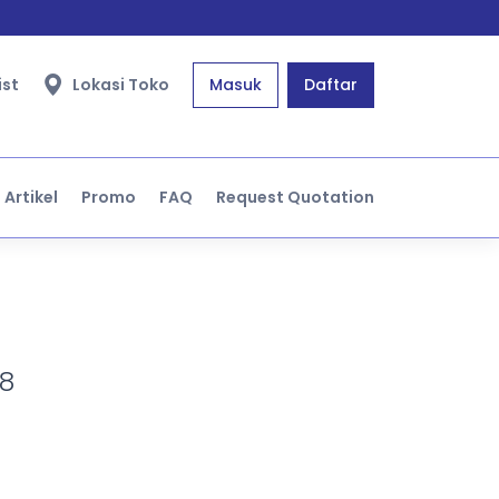
ist
Lokasi Toko
Masuk
Daftar
Artikel
Promo
FAQ
Request Quotation
8