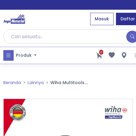
Masuk
Daftar
0
Produk
Beranda
Lainnya
Wiha Multitools....