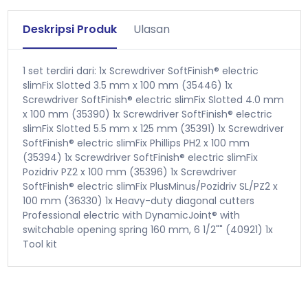
Deskripsi Produk
Ulasan
1 set terdiri dari: 1x Screwdriver SoftFinish® electric
slimFix Slotted 3.5 mm x 100 mm (35446) 1x
Screwdriver SoftFinish® electric slimFix Slotted 4.0 mm
x 100 mm (35390) 1x Screwdriver SoftFinish® electric
slimFix Slotted 5.5 mm x 125 mm (35391) 1x Screwdriver
SoftFinish® electric slimFix Phillips PH2 x 100 mm
(35394) 1x Screwdriver SoftFinish® electric slimFix
Pozidriv PZ2 x 100 mm (35396) 1x Screwdriver
SoftFinish® electric slimFix PlusMinus/Pozidriv SL/PZ2 x
100 mm (36330) 1x Heavy-duty diagonal cutters
Professional electric with DynamicJoint® with
switchable opening spring 160 mm, 6 1/2"" (40921) 1x
Tool kit