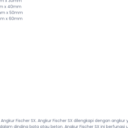
 6mm x 30mm
 8mm x 40mm
 10mm x 50mm
 12mm x 60mm
kur Fischer SX. Angkur Fischer SX dilengkapi dengan angkur yan
lam dinding bata atau beton. Angkur Fischer SX ini berfungsi