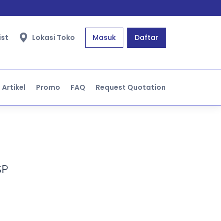
ist
Lokasi Toko
Masuk
Daftar
Artikel
Promo
FAQ
Request Quotation
SP