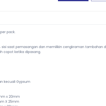
per pack.
4 sisi saat pemasangan dan memilikin cengkraman tambahan di
h copot ketika dipasang.
nan kecuali Gypsum
e 4mm x 20mm
e 5mm X 25mm