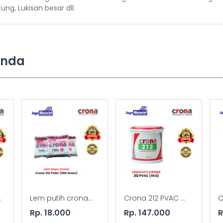
g, Lukisan besar dll.
Anda
.
Lem putih crona...
Crona 212 PVAC ...
C
Rp. 18.000
Rp. 147.000
R