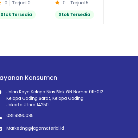
0
Terjual 0
0
Terjual 5
0
Terj
Stok Tersedia
Stok Tersedia
Stok Ter
Layanan Konsumen
Jalan Raya Kelapa Nias Blok GN Nomor 011-012
Kelapa Gading Barat, Kelapa Gading
Jakarta Utara 14250
08119890085
Marketing@jagomaterial.id