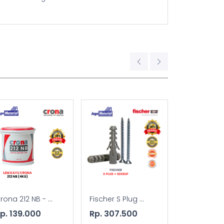
rona 212 NB - ...
Fischer S Plug ...
FTR-S (FIXING
p. 139.000
Rp. 307.500
Rp. 28.50